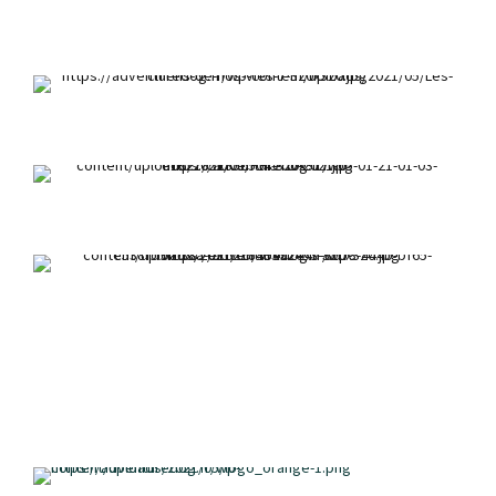
Croisé Berger - Lévrier Hongrois et Américan
Staffordshire terrier
BAYA et GIRO
Berger Malinois
FIDJI
Chihuahua
CHIPIE